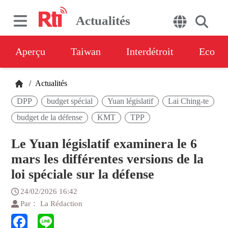
Actualités
Aperçu
Taiwan
Interdétroit
Eco
/
Actualités
DPP
budget spécial
Yuan législatif
Lai Ching-te
budget de la défense
KMT
TPP
Le Yuan législatif examinera le 6
mars les différentes versions de la
loi spéciale sur la défense
24/02/2026 16:42
Par： La Rédaction