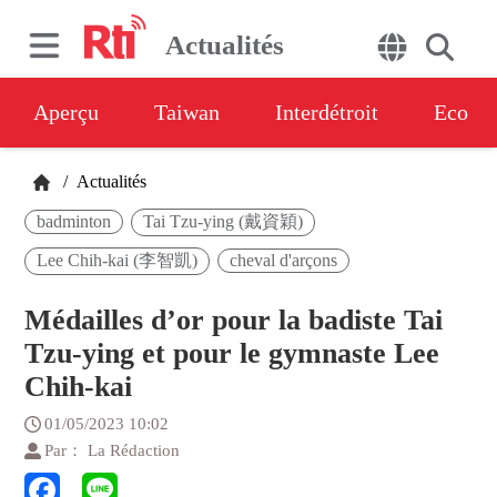
Actualités
Aperçu
Taiwan
Interdétroit
Eco
/
Actualités
badminton
Tai Tzu-ying (戴資穎)
Lee Chih-kai (李智凱)
cheval d'arçons
Médailles d’or pour la badiste Tai
Tzu-ying et pour le gymnaste Lee
Chih-kai
01/05/2023 10:02
Par： La Rédaction