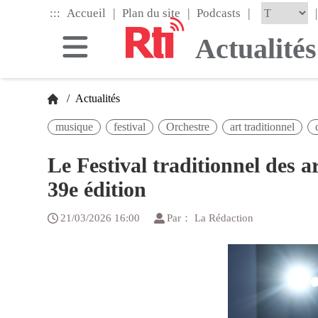
Skip
|
|
|
:::
|
Accueil
Plan du site
Podcasts
to
the
Actualités
main
content
block
/
Actualités
musique
festival
Orchestre
art traditionnel
Le Festival traditionnel des a
39e édition
21/03/2026 16:00
Par： La Rédaction