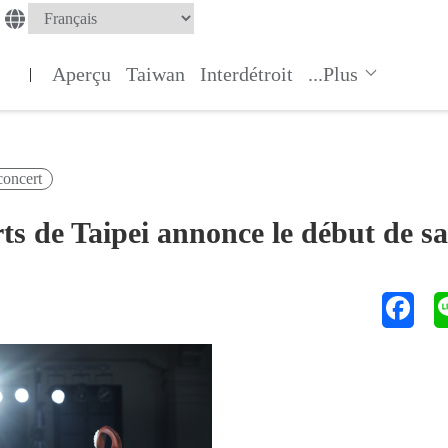
Aperçu
Taiwan
Interdétroit
...Plus
|
concert
rts de Taipei annonce le début de s