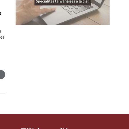
t
u
ces