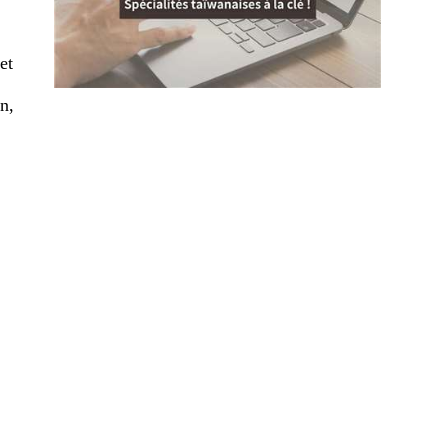
et
n,