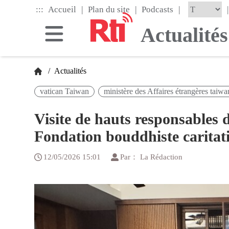
Skip
|
|
|
:::
|
Accueil
Plan du site
Podcasts
to
the
Actualités
main
content
block
/
Actualités
vatican Taiwan
ministère des Affaires étrangères taiwa
Visite de hauts responsables 
Fondation bouddhiste caritat
12/05/2026 15:01
Par： La Rédaction