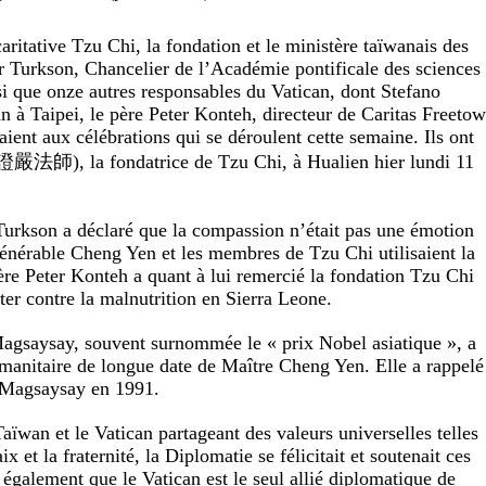
aritative Tzu Chi, la fondation et le ministère taïwanais des
r Turkson, Chancelier de l’Académie pontificale des sciences 
si que onze autres responsables du Vatican, dont Stefano
n à Taipei, le père Peter Konteh, directeur de Caritas Freetow
aient aux célébrations qui se déroulent cette semaine. Ils ont
(證嚴法師), la fondatrice de Tzu Chi, à Hualien hier lundi 11
Turkson a déclaré que la compassion n’était pas une émotion
énérable Cheng Yen et les membres de Tzu Chi utilisaient la
re Peter Konteh a quant à lui remercié la fondation Tzu Chi
utter contre la malnutrition en Sierra Leone.
agsaysay, souvent surnommée le « prix Nobel asiatique », a
anitaire de longue date de Maître Cheng Yen. Elle a rappelé
 Magsaysay en 1991.
aïwan et le Vatican partageant des valeurs universelles telles
x et la fraternité, la Diplomatie se félicitait et soutenait ces
 également que le Vatican est le seul allié diplomatique de