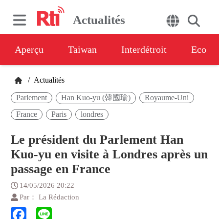
Actualités
Aperçu
Taiwan
Interdétroit
Eco
/
Actualités
Parlement
Han Kuo-yu (韓國瑜)
Royaume-Uni
France
Paris
londres
Le président du Parlement Han
Kuo-yu en visite à Londres après un
passage en France
14/05/2026 20:22
Par： La Rédaction