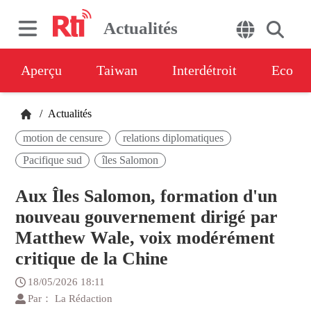
Actualités
Aperçu
Taiwan
Interdétroit
Eco
/
Actualités
motion de censure
relations diplomatiques
Pacifique sud
îles Salomon
Aux Îles Salomon, formation d'un
nouveau gouvernement dirigé par
Matthew Wale, voix modérément
critique de la Chine
18/05/2026 18:11
Par： La Rédaction