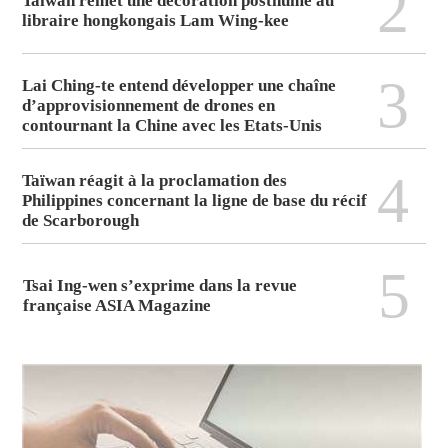
2
Taïwan remet une décoration posthume au
libraire hongkongais Lam Wing-kee
3
Lai Ching-te entend développer une chaîne
d’approvisionnement de drones en
contournant la Chine avec les Etats-Unis
4
Taïwan réagit à la proclamation des
Philippines concernant la ligne de base du récif
de Scarborough
5
Tsai Ing-wen s’exprime dans la revue
française ASIA Magazine