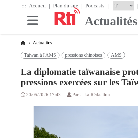
Skip
|
|
|
:::
|
Accueil
Plan du site
Podcasts
to
the
Actualités
main
content
block
/
Actualités
Taiwan à l'AMS
pressions chinoises
AMS
La diplomatie taïwanaise pro
pressions exercées sur les Ta
20/05/2026 17:43
Par： La Rédaction