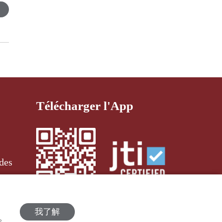
Télécharger l'App
des
我了解
策。