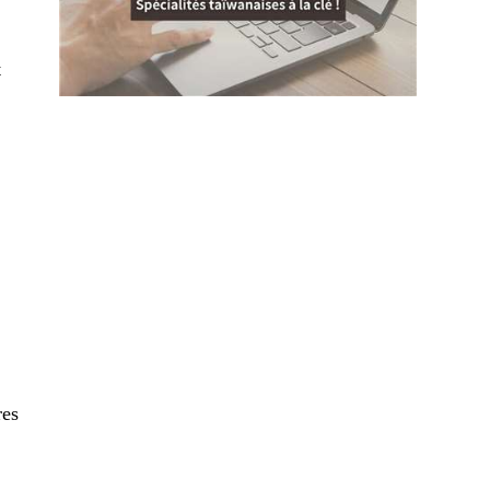
s
t
é
res