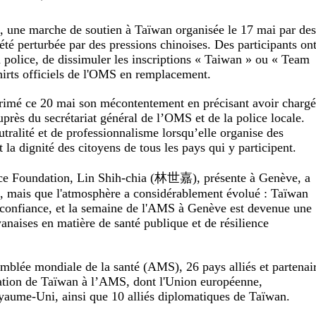
 une marche de soutien à Taïwan organisée le 17 mai par de
été perturbée par des pressions chinoises. Des participants on
police, de dissimuler les inscriptions « Taiwan » ou « Team
-shirts officiels de l'OMS en remplacement.
xprimé ce 20 mai son mécontentement en précisant avoir charg
uprès du secrétariat général de l’OMS et de la police locale.
tralité et de professionnalisme lorsqu’elle organise des
t la dignité des citoyens de tous les pays qui y participent.
ance Foundation, Lin Shih-chia (林世嘉), présente à Genève, a
es, mais que l'atmosphère a considérablement évolué : Taïwan
confiance, et la semaine de l'AMS à Genève est devenue une
anaises en matière de santé publique et de résilience
emblée mondiale de la santé (AMS), 26 pays alliés et partenai
ipation de Taïwan à l’AMS, dont l'Union européenne,
oyaume-Uni, ainsi que 10 alliés diplomatiques de Taïwan.