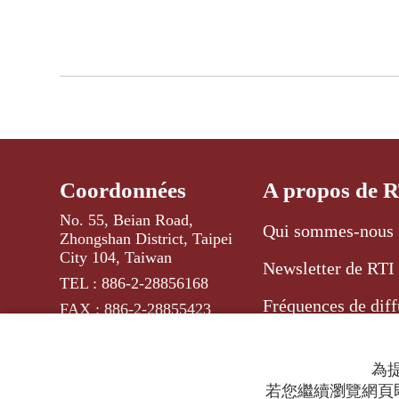
Coordonnées
A propos de 
No. 55, Beian Road,
Qui sommes-nous 
Zhongshan District, Taipei
City 104, Taiwan
Newsletter de RTI
TEL : 886-2-28856168
Fréquences de diff
FAX : 886-2-28855423
為提
若您繼續瀏覽網頁即