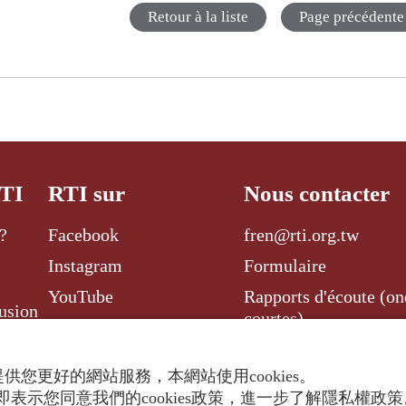
Retour à la liste
Page précédente
RTI
RTI sur
Nous contacter
?
Facebook
fren@rti.org.tw
Instagram
Formulaire
YouTube
Rapports d'écoute (on
usion
courtes)
Twitter
供您更好的網站服務，本網站使用cookies。
表示您同意我們的cookies政策，進一步了解隱私權政