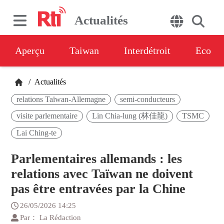
Actualités
Aperçu
Taiwan
Interdétroit
Eco
/
Actualités
relations Taïwan-Allemagne
semi-conducteurs
visite parlementaire
Lin Chia-lung (林佳龍)
TSMC
Lai Ching-te
Parlementaires allemands : les
relations avec Taïwan ne doivent
pas être entravées par la Chine
26/05/2026 14:25
Par： La Rédaction