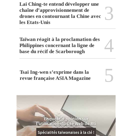
Lai Ching-te entend développer une
3
chaîne d’approvisionnement de
drones en contournant la Chine avec
les Etats-Unis
4
Taïwan réagit à la proclamation des
Philippines concernant la ligne de
base du récif de Scarborough
5
Tsai Ing-wen s’exprime dans la
revue française ASIA Magazine
Innovex 2026 : Keynote de Valérie Pécresse sur le rôle de l'Eur
(