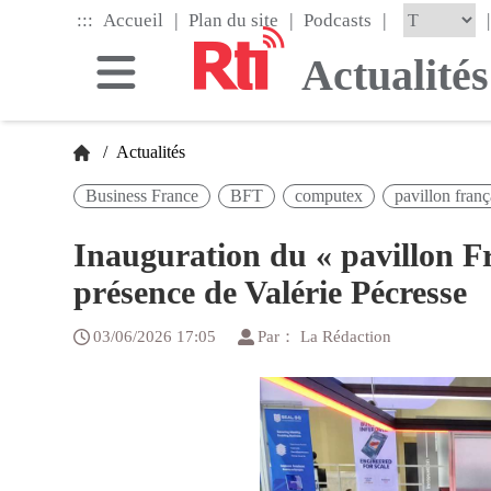
Skip
|
|
|
:::
|
Accueil
Plan du site
Podcasts
to
the
Actualités
main
content
block
/
Actualités
Business France
BFT
computex
pavillon franç
Inauguration du « pavillon 
présence de Valérie Pécresse
03/06/2026 17:05
Par： La Rédaction