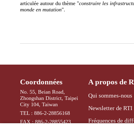
articulée autour du thème "
construire les infrastruc
monde en mutation
".
Coordonnées
A propos de 
No. 55, Beian Road,
Qui sommes-nous 
Zhongshan District, Taipei
City 104, Taiwan
Newsletter de RTI
TEL : 886-2-28856168
Fréquences de diff
FAX : 886-2-28855423