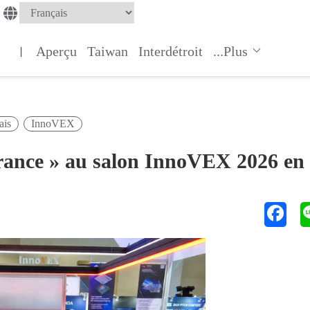
Aperçu
Taiwan
Interdétroit
...Plus
|
ais
InnoVEX
France » au salon InnoVEX 2026 en