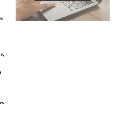
es
s
e,
à
es