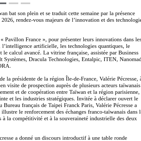
an bat son plein et se traduit cette semaine par la présence
 2026, rendez-vous majeurs de l’innovation et des technologi
 « Pavillon France », pour présenter leurs innovations dans le
’intelligence artificielle, les technologies quantiques, le
t le calcul avancé. La vitrine française, assistée par Business
ult Systèmes, Dracula Technologies, Entalpic, ITEN, Nanomad
SORA.
e la présidente de la région Île-de-France, Valérie Pécresse, 
s en visite de prospection auprès de plusieurs acteurs taïwanais
sement et de coopération entre Taïwan et la région parisienne,
nte et les industries stratégiques. Invitée à déclarer ouvert le
du Bureau français de Taipei Franck Paris, Valérie Pécresse a
i illustre le renforcement des échanges franco-taïwanais dans l
à la compétitivité et à la souveraineté industrielle des deux
écresse a donné un discours introductif à une table ronde