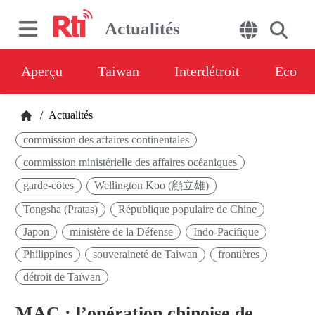
Actualités
Aperçu
Taiwan
Interdétroit
Eco
/
Actualités
commission des affaires continentales
commission ministérielle des affaires océaniques
garde-côtes
Wellington Koo (顧立雄)
Tongsha (Pratas)
République populaire de Chine
Japon
ministère de la Défense
Indo-Pacifique
Philippines
souveraineté de Taiwan
frontières
détroit de Taïwan
MAC : l’opération chinoise de