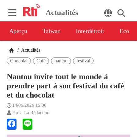
Actualités
Aperçu
Taiwan
Interdétroit
Eco
/
Actualités
Chocolat
Café
nantou
festival
Nantou invite tout le monde à
prendre part à son festival du café
et du chocolat
14/06/2026 15:00
Par： La Rédaction