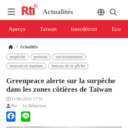
Actualités
Aperçu
Taiwan
Interdétroit
Eco
/
Actualités
surpêche
poisson
environnement
ressources marines
bureau de la pêche
Greenpeace alerte sur la surpêche
dans les zones côtières de Taïwan
11/06/2026 17:51
Par： La Rédaction