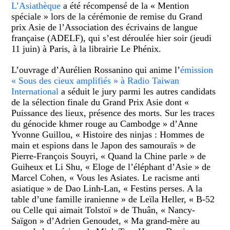
L’Asiathèque
a été récompensé de la « Mention
spéciale » lors de la cérémonie de remise du Grand
prix Asie de l’Association des écrivains de langue
française (ADELF), qui s’est déroulée hier soir (jeudi
11 juin) à Paris, à la librairie Le Phénix.
L’ouvrage d’Aurélien Rossanino qui anime l’
émission
« Sous des cieux amplifiés » à Radio Taiwan
International
a séduit le jury parmi les autres candidats
de la sélection finale du Grand Prix Asie dont «
Puissance des lieux, présence des morts. Sur les traces
du génocide khmer rouge au Cambodge » d’Anne
Yvonne Guillou, « Histoire des ninjas : Hommes de
main et espions dans le Japon des samouraïs » de
Pierre-François Souyri, « Quand la Chine parle » de
Guiheux et Li Shu, « Eloge de l’éléphant d’Asie » de
Marcel Cohen, « Vous les Asiates. Le racisme anti
asiatique » de Dao Linh-Lan, « Festins perses. A la
table d’une famille iranienne » de Leïla Heller, « B-52
ou Celle qui aimait Tolstoï » de Thuân, « Nancy-
Saïgon » d’Adrien Genoudet, « Ma grand-mère au