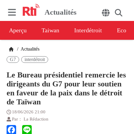
Actualités
Aperçu
Taiwan
Interdétroit
Eco
/
Actualités
G7
interdétroit
Le Bureau présidentiel remercie les
dirigeants du G7 pour leur soutien
en faveur de la paix dans le détroit
de Taïwan
18/06/2026 21:00
Par： La Rédaction