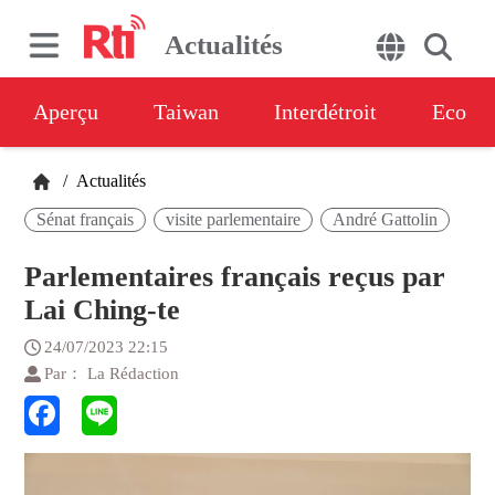
Actualités
Aperçu
Taiwan
Interdétroit
Eco
/
Actualités
Sénat français
visite parlementaire
André Gattolin
Parlementaires français reçus par
Lai Ching-te
24/07/2023 22:15
Par： La Rédaction