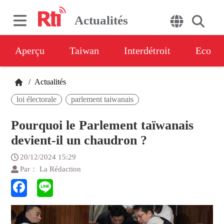
Actualités
Aperçu
Taiwan
Interdétroit
Eco
/
Actualités
loi électorale
parlement taiwanais
Pourquoi le Parlement taïwanais
devient-il un chaudron ?
20/12/2024 15:29
Par： La Rédaction