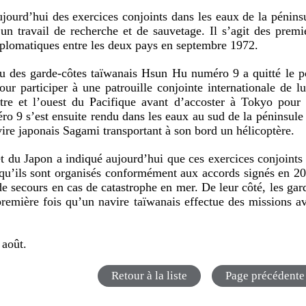
ujourd’hui des exercices conjoints dans les eaux de la pénins
n travail de recherche et de sauvetage. Il s’agit des premi
diplomatiques entre les deux pays en septembre 1972.
au des garde-côtes taïwanais Hsun Hu numéro 9 a quitté le p
r participer à une patrouille conjointe internationale de lu
tre et l’ouest du Pacifique avant d’accoster à Tokyo pour
ro 9 s’est ensuite rendu dans les eaux au sud de la péninsule
ire japonais Sagami transportant à son bord un hélicoptère.
t du Japon a indiqué aujourd’hui que ces exercices conjoints
 qu’ils sont organisés conformément aux accords signés en 2
e secours en cas de catastrophe en mer. De leur côté, les gar
première fois qu’un navire taïwanais effectue des missions a
 août.
Retour à la liste
Page précédente