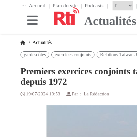
Skip
|
|
|
:::
|
Accueil
Plan du site
Podcasts
to
the
Actualités
main
content
block
/
Actualités
garde-côtes
exercices conjoints
Relations Taiwan-
Premiers exercices conjoints 
depuis 1972
19/07/2024 19:53
Par： La Rédaction