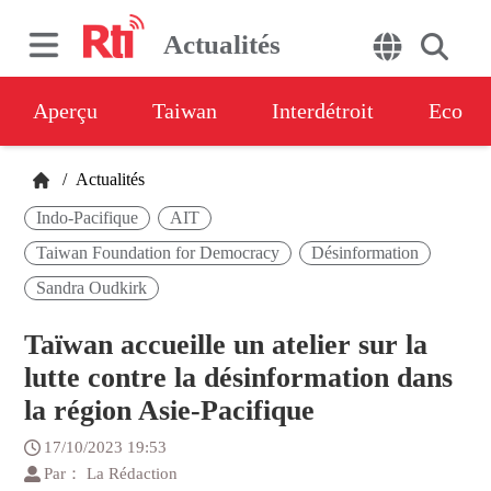
Actualités
Aperçu
Taiwan
Interdétroit
Eco
/
Actualités
Indo-Pacifique
AIT
Taiwan Foundation for Democracy
Désinformation
Sandra Oudkirk
Taïwan accueille un atelier sur la
lutte contre la désinformation dans
la région Asie-Pacifique
17/10/2023 19:53
Par： La Rédaction