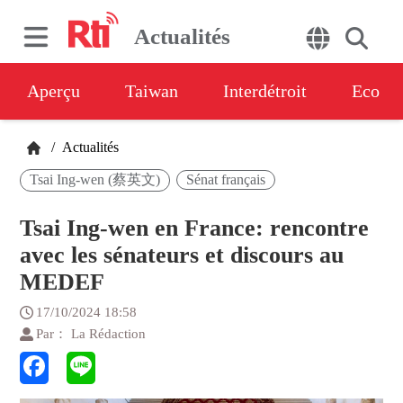
Actualités
Aperçu
Taiwan
Interdétroit
Eco
/
Actualités
Tsai Ing-wen (蔡英文)
Sénat français
Tsai Ing-wen en France: rencontre
avec les sénateurs et discours au
MEDEF
17/10/2024 18:58
Par： La Rédaction