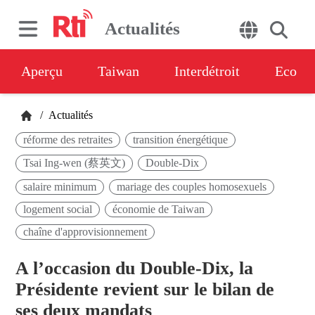
Actualités
Aperçu
Taiwan
Interdétroit
Eco
/
Actualités
réforme des retraites
transition énergétique
Tsai Ing-wen (蔡英文)
Double-Dix
salaire minimum
mariage des couples homosexuels
logement social
économie de Taiwan
chaîne d'approvisionnement
A l’occasion du Double-Dix, la
Présidente revient sur le bilan de
ses deux mandats