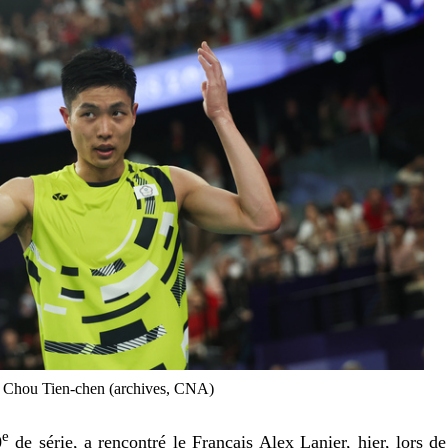
s Chou Tien-chen (archives, CNA)
e
0
de série, a rencontré le Français Alex Lanier, hier, lors de