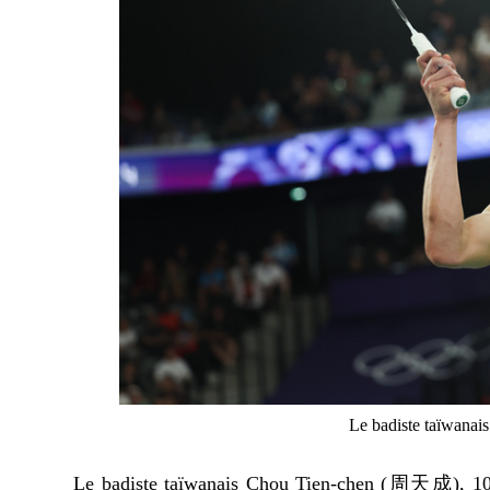
Le badiste taïwanai
Le badiste taïwanais Chou Tien-chen (周天成), 1