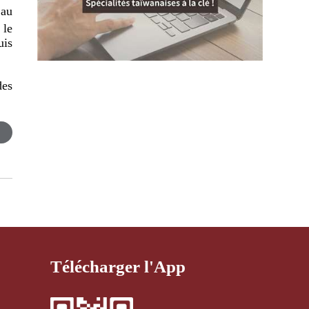
 au
 le
uis
des
Télécharger l'App