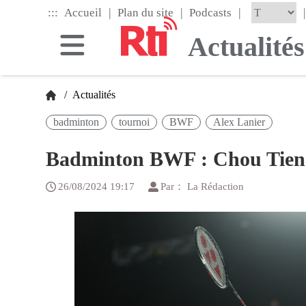
Skip
|
|
|
:::
|
Accueil
Plan du site
Podcasts
to
the
Actualités
main
content
block
/
Actualités
badminton
tournoi
BWF
Alex Lanier
Badminton BWF : Chou Tien-c
26/08/2024 19:17
Par： La Rédaction