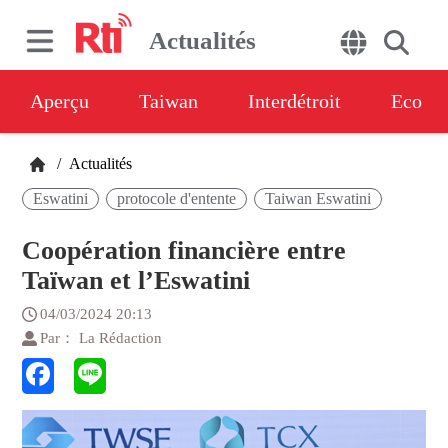
Actualités
Aperçu
Taiwan
Interdétroit
Eco
/
Actualités
Eswatini
protocole d'entente
Taiwan Eswatini
Coopération financière entre
Taïwan et l’Eswatini
04/03/2024 20:13
Par： La Rédaction