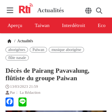
Actualités
Aperçu
Taiwan
Interdétroit
Eco
/
Actualités
aborigènes
Païwan
musique aborigène
flûte nasale
Décès de Pairang Pavavalung,
flûtiste du groupe Paiwan
13/03/2023 21:59
Par： La Rédaction