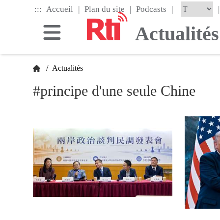
Skip
|
|
|
:::
|
Accueil
Plan du site
Podcasts
to
the
Actualités
main
content
block
/
Actualités
#principe d'une seule Chine