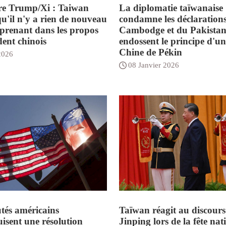
re Trump/Xi : Taiwan
La diplomatie taïwanaise
qu'il n'y a rien de nouveau
condamne les déclaration
rprenant dans les propos
Cambodge et du Pakistan
dent chinois
endossent le principe d'un
Chine de Pékin
2026
08 Janvier 2026
tés américains
Taïwan réagit au discours
uisent une résolution
Jinping lors de la fête nat