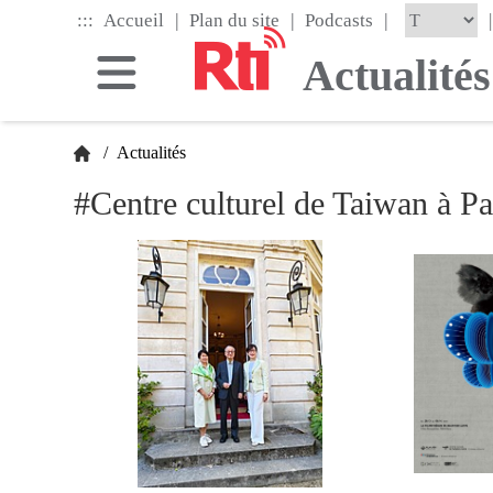
Skip
|
|
|
:::
|
Accueil
Plan du site
Podcasts
to
the
Actualités
main
content
block
/
Actualités
#Centre culturel de Taiwan à Pa