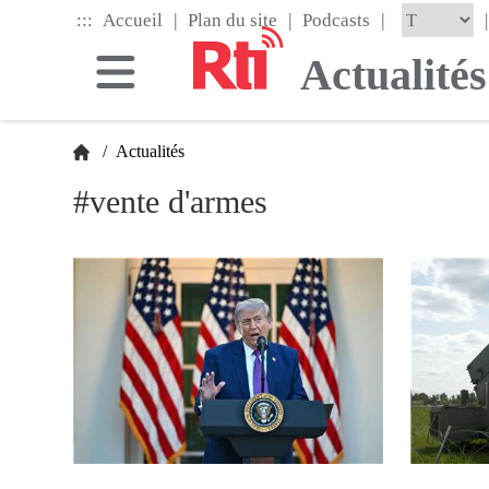
Skip
|
|
|
:::
|
Accueil
Plan du site
Podcasts
to
the
Actualités
main
content
block
/
Actualités
#vente d'armes