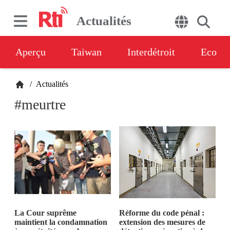
Actualités
Aperçu
Taiwan
Interdétroit
Eco
/
Actualités
#meurtre
La Cour suprême
Réforme du code pénal :
maintient la condamnation
extension des mesures de