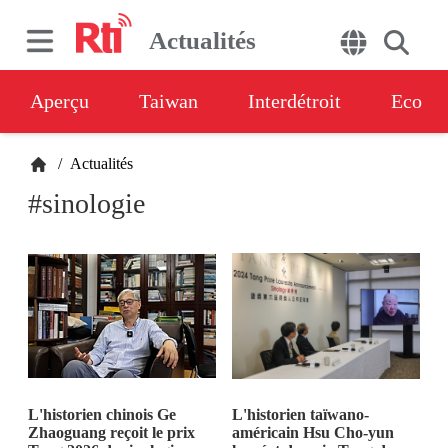
Actualités
Aperçu
Taiwan
Interdétroit
Eco
/
Actualités
#sinologie
L'historien chinois Ge
L'historien taïwano-
Zhaoguang reçoit le prix
américain Hsu Cho-yun