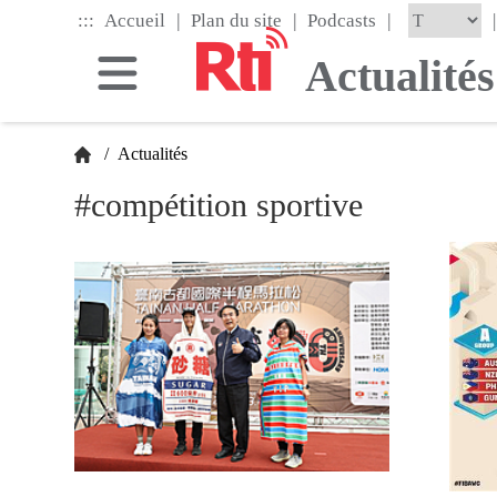
Skip
|
|
|
:::
|
Accueil
Plan du site
Podcasts
to
the
Actualités
main
content
block
/
Actualités
#compétition sportive