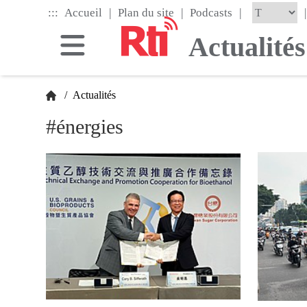
Skip
|
|
|
:::
|
Accueil
Plan du site
Podcasts
to
the
Actualités
main
content
block
/
Actualités
#énergies