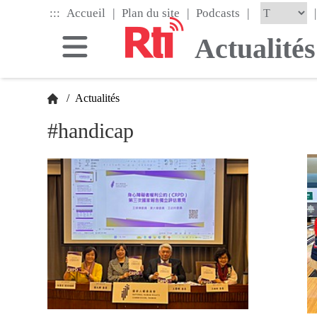
Skip
|
|
|
:::
|
Accueil
Plan du site
Podcasts
to
the
Actualités
main
content
block
/
Actualités
#handicap