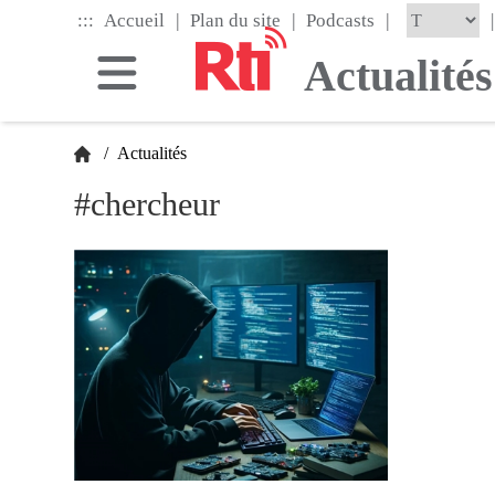
Skip
|
|
|
:::
|
Accueil
Plan du site
Podcasts
to
the
Actualités
main
content
block
/
Actualités
#chercheur