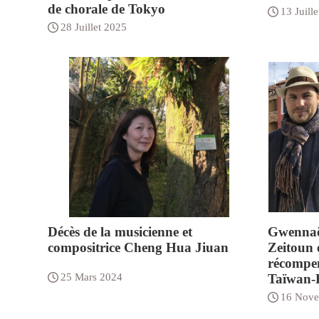
de chorale de Tokyo
13 Juill
28 Juillet 2025
Décès de la musicienne et
Gwennaël
compositrice Cheng Hua Jiuan
Zeitoun 
récompen
25 Mars 2024
Taïwan-
16 Nove