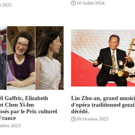
10 Juillet 2024
et 2025
 Gaffric, Elizabeth
Lin Zhu-an, grand music
et Chen Yi-fen
d'opéra traditionnel gezaix
sés par le Prix culturel
décédé.
France
09 Octobre 2023
mbre 2023