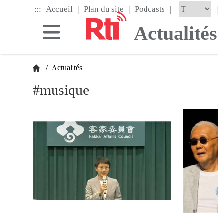
Skip
|
|
|
:::
|
Accueil
Plan du site
Podcasts
to
the
Actualités
main
content
block
/
Actualités
#musique