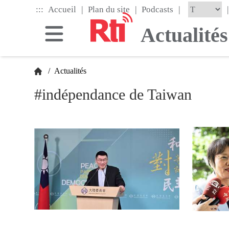
Skip
|
|
|
:::
|
Accueil
Plan du site
Podcasts
to
the
Actualités
main
content
block
/
Actualités
#indépendance de Taiwan