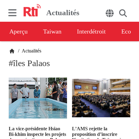
Actualités
Aperçu
Taiwan
Interdétroit
Eco
/
Actualités
#îles Palaos
La vice-présidente Hsiao
L’AMS rejette la
Bi-khim inspecte les projets
proposition d’inscrire