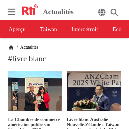
Actualités
Aperçu
Taiwan
Interdétroit
Eco
/
Actualités
#livre blanc
La Chambre de commerce
Livre blanc Australie-
américaine publie son
Nouvelle-Zélande : Taïwan