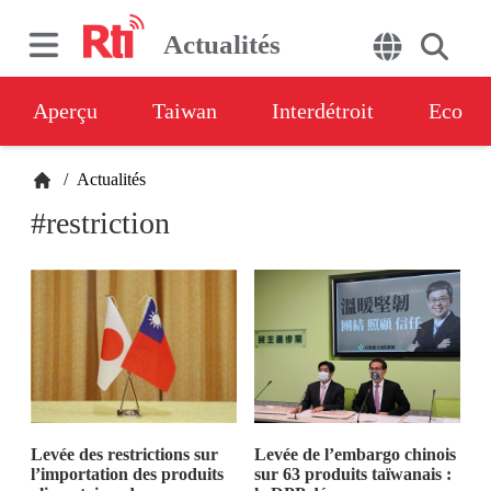
Actualités
Aperçu
Taiwan
Interdétroit
Eco
/
Actualités
#restriction
Levée des restrictions sur
Levée de l’embargo chinois
l’importation des produits
sur 63 produits taïwanais :