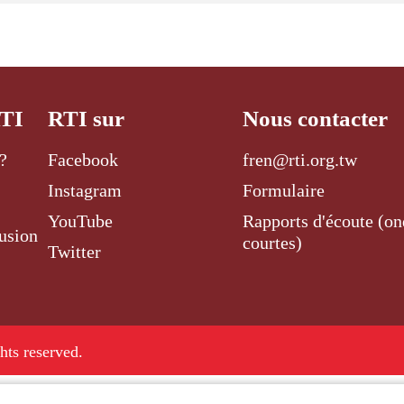
RTI
RTI sur
Nous contacter
?
Facebook
fren@rti.org.tw
Instagram
Formulaire
YouTube
Rapports d'écoute (on
usion
courtes)
Twitter
ghts reserved.