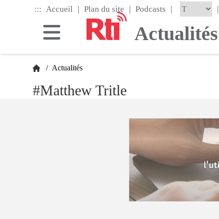
Skip
|
|
|
:::
|
Accueil
Plan du site
Podcasts
to
the
Actualités
main
content
block
/
Actualités
#Matthew Tritle