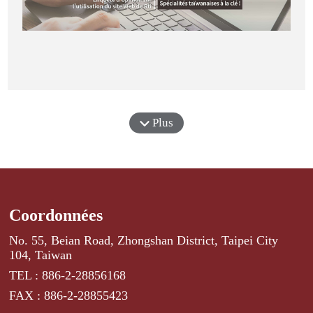
Plus
Coordonnées
No. 55, Beian Road, Zhongshan District, Taipei City
104, Taiwan
TEL : 886-2-28856168
FAX : 886-2-28855423