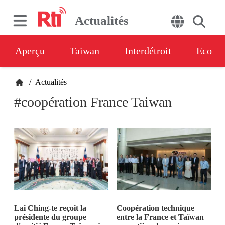
Actualités
Aperçu
Taiwan
Interdétroit
Eco
/
Actualités
#coopération France Taiwan
Lai Ching-te reçoit la
Coopération technique
présidente du groupe
entre la France et Taïwan