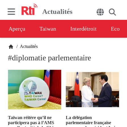
Actualités
Aperçu
Taiwan
Interdétroit
Eco
/
Actualités
#diplomatie parlementaire
Taïwan réitère qu’il ne
La délégation
participera pas à l’AMS
parlementaire française