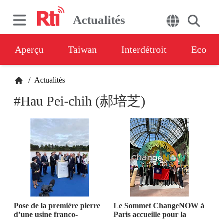
Actualités
Aperçu
Taiwan
Interdétroit
Eco
/
Actualités
#Hau Pei-chih (郝培芝)
Pose de la première pierre
Le Sommet ChangeNOW à
d’une usine franco-
Paris accueille pour la