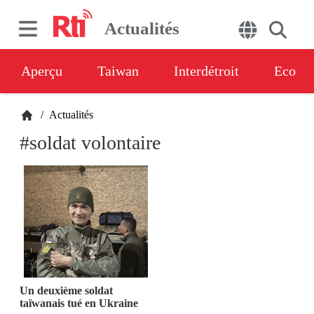
Actualités
Aperçu
Taiwan
Interdétroit
Eco
/
Actualités
#soldat volontaire
Un deuxième soldat
taïwanais tué en Ukraine