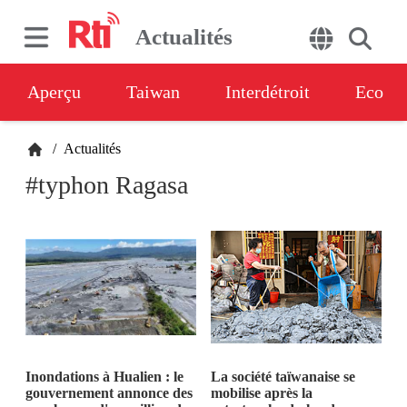
Actualités
Aperçu
Taiwan
Interdétroit
Eco
/
Actualités
#typhon Ragasa
Inondations à Hualien : le
La société taïwanaise se
gouvernement annonce des
mobilise après la