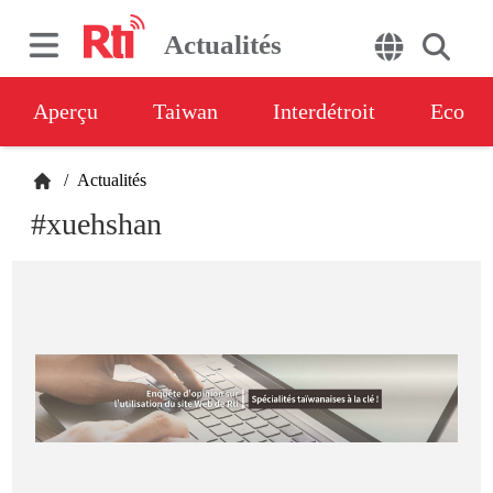
Actualités
Aperçu
Taiwan
Interdétroit
Eco
/
Actualités
#xuehshan