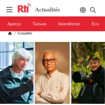
Actualités
Aperçu
Taiwan
Interdétroit
Eco
/
Actualités