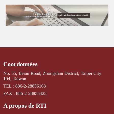
taïwanais (8,1 millions
les plus courageux »,
者) de Lin Chunni (林君
pour À la recherche du
d'euros) d’opportunités
estimant que son
昵) et Huang Pang-
temps perdu, tome 2 : À
commerciales. 36
combat contre
l’ombre des jeunes
chuan (黃邦銓) et «
événements sont
l’autoritarisme et pour
filles en fleur, de
Parying Mantis » (螳螂)
programmés sur les
la liberté resterait à
Marcel Proust, traduit
de Joe Hsieh (謝文明)
deux scènes principales
jamais gravé dans la
en mandarin par Carole
et notamment trois
ont été sélectionnés par
mémoire de la société
Chen Wen-yao (陳文瑤)
comédiens de doublage
l’organisateur du
taïwanaise. Le Premier
et À la recherche du
japonais, 28 créateurs
festival. Le maire
ministre a aussi tenu à
temps perdu, tome 3 :
originaires de Taïwan,
d’Arles Patrick de
réitérer l’engagement
Du côté de Guermantes,
du Japon et de Corée du
Carolis et son adjointe
indéfectible de Taïwan
traduit par Anaïs Hsu
Sud ainsi que 25
en charge de la Culture
à défendre les valeurs
Ya-wen (許雅雯).
groupes de chanteurs et
Claire de Causans ont
Coordonnées
démocratiques :
Carole Chen a été
chanteuses taïwanais et
indiqué dans un
« Taïwan se souviendra
reconnue pour capturer
japonais. Les activités
communiqué conjoint
No. 55, Beian Road, Zhongshan District, Taipei City
toujours qu’un libraire
magnifiquement les
prévues par le pavillon
que le nom du festival «
104, Taiwan
de Hong Kong nous a
oscillations et la
Ichiban Japan sont pa...
phare » n’était pas
montr...
TEL : 886-2-28856168
sensibilité du style de
anodin « puisqu’un
Proust, offrant aux
FAX : 886-2-28855423
phare éclaire, guide et
lecteurs une porte
rassemble. Le phare
d'entrée fluide dans la
permet de voir plus loin
A propos de RTI
structure philosophique
même lorsque les cieux
de l’œuvre, selon le
se couvrent. Et c’est