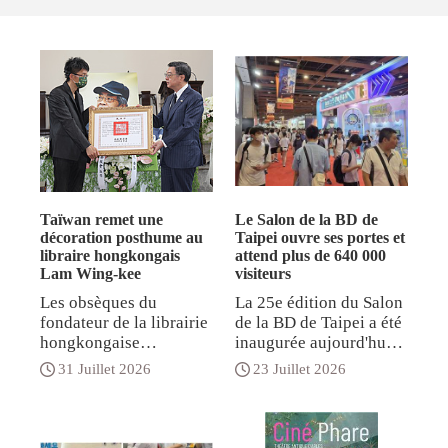
Taïwan remet une
Le Salon de la BD de
décoration posthume au
Taipei ouvre ses portes et
libraire hongkongais
attend plus de 640 000
Lam Wing-kee
visiteurs
Les obsèques du
La 25e édition du Salon
fondateur de la librairie
de la BD de Taipei a été
hongkongaise
inaugurée aujourd'hui,
Causeway Bay Books
un événement de cinq
31 Juillet 2026
23 Juillet 2026
Lam Wing-kee, décédé
jours organisé par la
le 2 juillet à l’âge de 70
Chinese Animation &
ans des suites d’une
Comic Publishers
maladie, ont eu lieu ce
Association (CCPA) qui