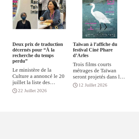
vendredi 31 juillet à
se tient cette année en
Taipei. Le Premier
même temps que le
ministre Cho Jung-tai
Taiwan Gamers-Con
International et que la
(卓榮泰), représentant
Taipei Movie & Toys
le président Lai Ching-
Convention au Taipei
te (賴清德), a remis à
World Trade Center. La
titre posthume une
Deux prix de traduction
Taïwan à l’affiche du
CCPA attend plus de
citation présidentielle
décernés pour “À la
festival Ciné Phare
640 000 visiteurs pour
recherche du temps
d’Arles
saluant son engagement
les trois événements
perdu”
de longue date en
Trois films courts
combinés, qui
faveur de la liberté
Le ministère de la
métrages de Taïwan
rassemblent 120
d’édition, de la
Culture a annoncé le 20
seront projetés dans le
exposants et plus de
démocratie et des droits
juillet la liste des
cadre du 12e festival
1200 stands sur le
12 Juillet 2026
humains. Dans son
lauréats de la 50e
international des courts
22 Juillet 2026
thème de la BD, de
allocution, Cho Jung-tai
édition des Golden
métrages Ciné Phare qui
l'animation, du jeu
a rendu hommage à
Tripod Awards, la plus
se tiendra du 27 au 31
vidéo et bien d'autres.
Lam Wing-kee qui a
haute distinction du
juillet prochains. « The
Les organisateurs
consacré sa vie à lutter
monde de l'édition à
Egret River » (鷺鷥河)
estiment également que
pour la liberté et la
Taïwan. La maison
de Liu Wan-ling (劉琬
les événements
démocratie, le
d’édition Linking a
généreront plus de 300
琳), « Amateur In The
qualifiant de « nouveau
remporté deux prix de
millions de dollars
Moon » (月亮上的業餘
citoyen taïwanais parmi
traduction de livres