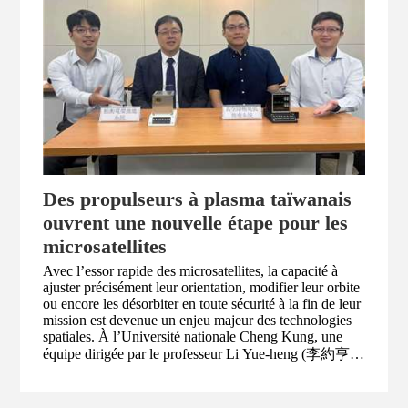
Des propulseurs à plasma taïwanais
ouvrent une nouvelle étape pour les
microsatellites
Avec l’essor rapide des microsatellites, la capacité à
ajuster précisément leur orientation, modifier leur orbite
ou encore les désorbiter en toute sécurité à la fin de leur
mission est devenue un enjeu majeur des technologies
spatiales. À l’Université nationale Cheng Kung, une
équipe dirigée par le professeur Li Yue-heng (李約亨),
de la faculté d’ingénierie aérospatiale, développe
plusieurs systèmes de propulsion à plasma destinés aux
satellites. L’un d’eux, le propulseur à arc cathodique