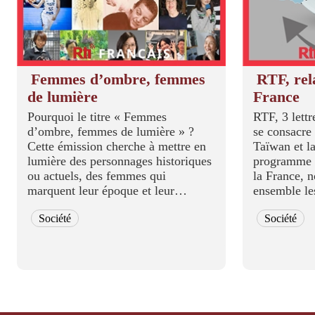
Femmes d’ombre, femmes
RTF, rel
de lumière
France
Pourquoi le titre « Femmes
RTF, 3 lett
d’ombre, femmes de lumière » ?
se consacre
Cette émission cherche à mettre en
Taïwan et la Fra
lumière des personnages historiques
programme i
ou actuels, des femmes qui
la France, 
marquent leur époque et leur
ensemble les
environnement, des femmes qui
pays, qu'el
Société
Société
transgressent les stéréotypes et
culturelles, 
ouvrent des chemins nouveaux.
scientifiques
Traditionnel...