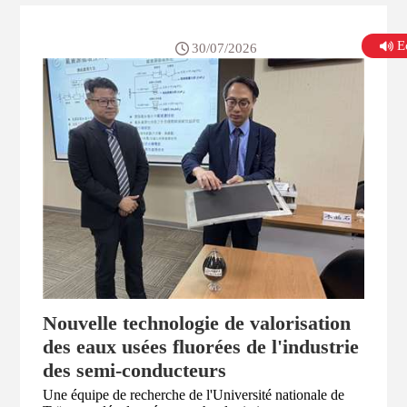
sous vide (VCAT), a djà été embarqué à bord du
nanosatellite cubique Lilium-3, où il fait actuellement
l’objet d’essais en orbite. Une première qui marque une
E
30/07/2026
étape importante dans le développement par Taïwan de
technologies nationales de propulsion électrique pour
microsatellites.
Nouvelle technologie de valorisation
des eaux usées fluorées de l'industrie
des semi-conducteurs
Une équipe de recherche de l'Université nationale de