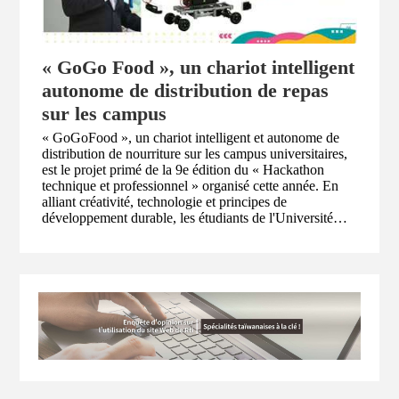
« GoGo Food », un chariot intelligent
autonome de distribution de repas
sur les campus
« GoGoFood », un chariot intelligent et autonome de
distribution de nourriture sur les campus universitaires,
est le projet primé de la 9e édition du « Hackathon
technique et professionnel » organisé cette année. En
alliant créativité, technologie et principes de
développement durable, les étudiants de l'Université
nationale de technologie Chin-Yi a séduit le jury par sa
solution concrète visant à réduire le gaspillage
alimentaire et les déchets sur les campus, créant ainsi un
modèle de recyclage des ressources. L'un des étudiants
de l'équipe primée, Peng Yen-hao (彭彥皓) détaille la
participation de son équipe au Hackathon 2026 et les
défis rencontrés pour proposer cettte innovation «
GoGoFood ».