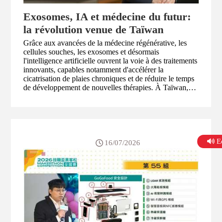
Exosomes, IA et médecine du futur:
la révolution venue de Taïwan
Grâce aux avancées de la médecine régénérative, les
cellules souches, les exosomes et désormais
l'intelligence artificielle ouvrent la voie à des traitements
innovants, capables notamment d'accélérer la
cicatrisation de plaies chroniques et de réduire le temps
de développement de nouvelles thérapies. À Taïwan,
ces technologies, soutenues par un cadre réglementaire
en pleine évolution, ambitionnent de faire du pays un
acteur mondial de la médecine du futur, pour reprendre
les propos de Li Dai-ping (李黛苹), directrice de la
société Bionet, spécialisée dans les biotechnologies et la
E
médecine régénérative. Elle nous explique comment la
16/07/2026
recherche scientifique se transforme aujourd'hui en
solutions médicales concrètes.