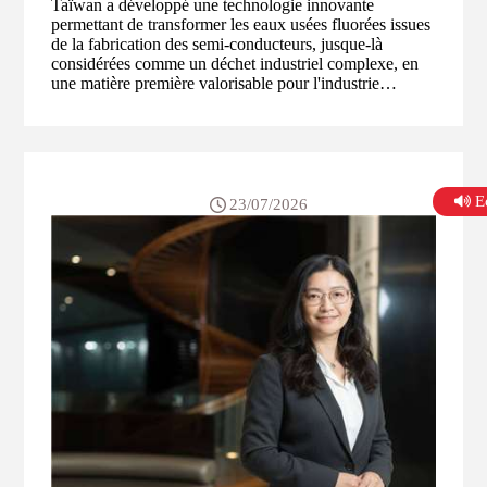
Taïwan a développé une technologie innovante
permettant de transformer les eaux usées fluorées issues
de la fabrication des semi-conducteurs, jusque-là
considérées comme un déchet industriel complexe, en
une matière première valorisable pour l'industrie
métallurgique. L'innovation repose sur une technologie
de concentration électrochimique permettant de
récupérer les ions fluorure présents dans des effluents
jusqu'alors considérés comme peu exploitables
économiquement. Cette approche ouvre la voie à une
logique d'économie circulaire dans l'une des industries
E
23/07/2026
les plus stratégiques au monde.