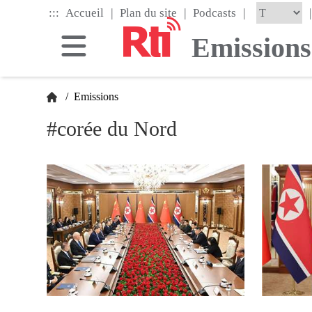
Skip
|
|
|
:::
|
Accueil
Plan du site
Podcasts
to
the
Emissions
main
content
block
/
Emissions
#corée du Nord