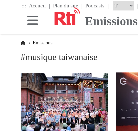
Skip
|
|
|
:::
|
Accueil
Plan du site
Podcasts
to
the
Emissions
main
content
block
/
Emissions
#musique taiwanaise