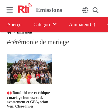
Emissions
Aperçu
Catégorie
Animateur(s)
/
Emissions
#cérémonie de mariage
Bouddhisme et éthique
: mariage homosexuel,
avortement et GPA, selon
Ven. Chao-hwei