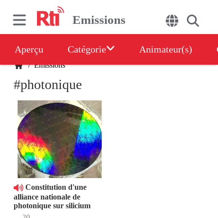
Emissions
Aperçu
Catégorie
Animateur(s)
/
Emissions
#photonique
Constitution d'une
alliance nationale de
photonique sur silicium
20